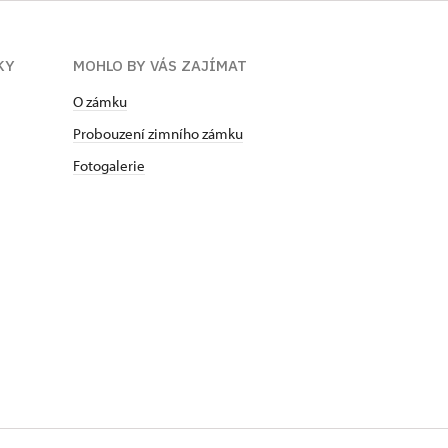
KY
MOHLO BY VÁS ZAJÍMAT
O zámku
Probouzení zimního zámku
Fotogalerie