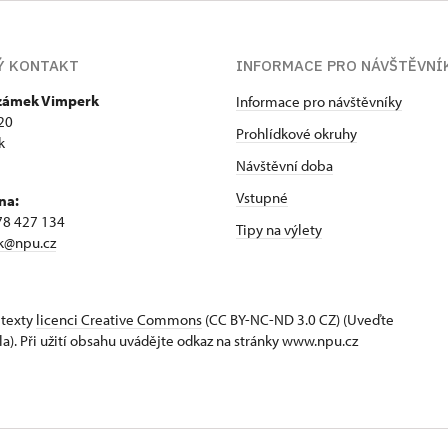
Ý KONTAKT
INFORMACE PRO NÁVŠTĚVNÍ
 zámek Vimperk
Informace pro návštěvníky
20
Prohlídkové okruhy
k
Návštěvní doba
Vstupné
na:
78 427 134
Tipy na výlety
k@npu.cz
 texty
licenci Creative Commons
(CC BY-NC-ND 3.0 CZ) (Uveďte
la). Při užití obsahu uvádějte odkaz na stránky www.npu.cz