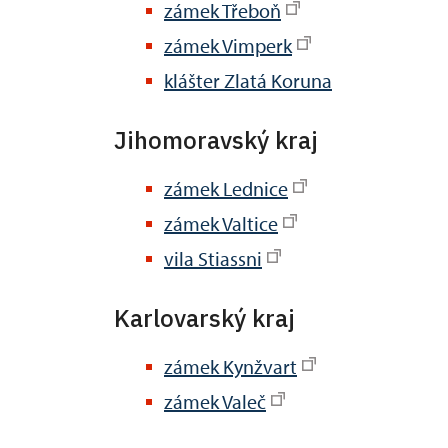
zámek Třeboň
zámek Vimperk
klášter Zlatá Koruna
Jihomoravský kraj
zámek Lednice
zámek Valtice
vila Stiassni
Karlovarský kraj
zámek Kynžvart
zámek Valeč