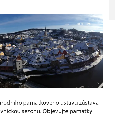
árodního památkového ústavu zůstává
ěvnickou sezonu. Objevujte památky