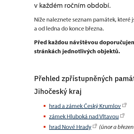
v každém ročním období.
Níže naleznete seznam památek, které j
a od ledna do konce března.
Před každou návštěvou doporučujeme 
stránkách jednotlivých objektů.
Přehled zpřístupněných pamá
Jihočeský kraj
hrad a zámek Český Krumlov
zámek Hluboká nad Vltavou
hrad Nové Hrady
(únor a březen 