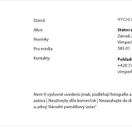
RYCHL
Domů
Akce
Státní
Zámek 
Novinky
Vimper
385 01
Pro média
Kontakty
Poklad
+420 7
vimper
Není-li výslovně uvedeno jinak, podléhají fotografie a
autora | Neužívejte dílo komerčně | Nezasahujte do dí
a „zdroj: Národní památkový ústav“