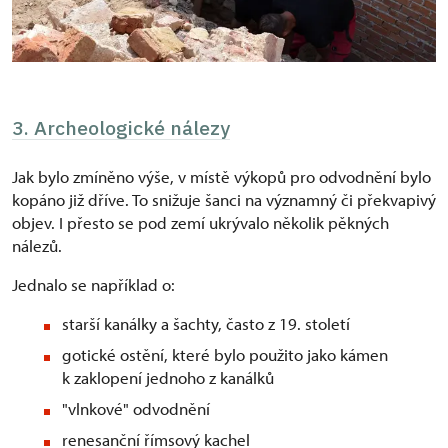
3. Archeologické nálezy
Jak bylo zmíněno výše, v místě výkopů pro odvodnění bylo
kopáno již dříve. To snižuje šanci na významný či překvapivý
objev. I přesto se pod zemí ukrývalo několik pěkných
nálezů.
Jednalo se například o:
starší kanálky a šachty, často z 19. století
gotické ostění, které bylo použito jako kámen
k zaklopení jednoho z kanálků
"vlnkové" odvodnění
renesanční římsový kachel