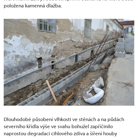
položena kamenná dlažba.
Dlouhodobé působení vlhkosti ve stěnách a na půdách
severního křídla výše ve svahu bohužel zapříčinilo
naprostou degradaci cihlového zdiva a šíření houby