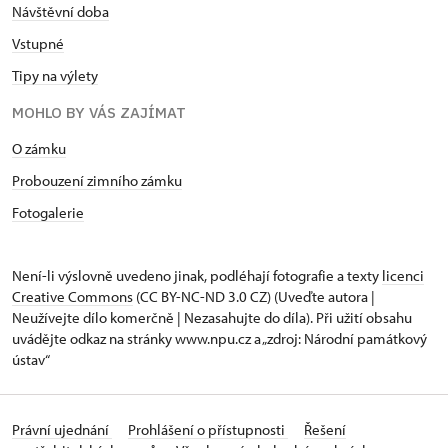
Návštěvní doba
Vstupné
Tipy na výlety
MOHLO BY VÁS ZAJÍMAT
O zámku
Probouzení zimního zámku
Fotogalerie
Není-li výslovně uvedeno jinak, podléhají fotografie a texty
licenci
Creative Commons
(CC BY-NC-ND 3.0 CZ) (Uveďte autora |
Neužívejte dílo komerčně | Nezasahujte do díla). Při užití obsahu
uvádějte odkaz na stránky www.npu.cz a „zdroj: Národní památkový
ústav“
Právní ujednání
Prohlášení o přístupnosti
Řešení