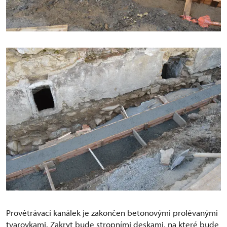
Provětrávací kanálek je zakončen betonovými prolévanými
tvarovkami. Zakryt bude stropními deskami, na které bude