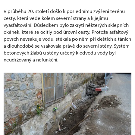
V průběhu 20. století došlo k poslednímu zvýšení terénu
cesty, která vede kolem severní strany a k jejímu
vyasfaltování. Důsledkem bylo zakrytí některých sklepních
okének, které se ocitly pod úrovní cesty. Protože asfaltový
povrch nevsakuje vodu, stékala po něm při deštích a táních
a dlouhodobě se vsakovala právě do severní stěny. Systém
betonových žlabů u stěny určený k odvodu vody byl
neudržovaný a nefunkční.