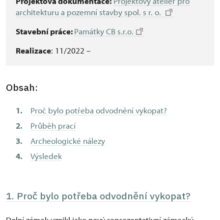
Projektová dokumentace:
Projektový ateliér pro
architekturu a pozemní stavby spol. s r. o.
Stavební práce:
Památky CB s.r.o.
Realizace
: 11/2022 –
Obsah:
Proč bylo potřeba odvodnění vykopat?
Průběh prací
Archeologické nálezy
Výsledek
1. Proč bylo potřeba odvodnění vykopat?
Dolní zámek vznikl jako nový reprezentativní zámecký