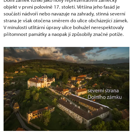
objekt v první polovině 17. století. Většina jeho fasád je
součástí nádvoří nebo navazuje na zahrady, stinná severní
strana je však otočena směrem do ulice obcházející zámek.
V minulosti utlitární úpravy ulice bohužel nerespektovaly
přítomnost památky a naopak jí způsobily značné potíže.