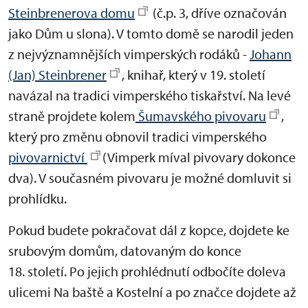
Steinbrenerova domu
(č.p. 3, dříve označován
jako Dům u slona). V tomto domě se narodil jeden
z nejvýznamnějších vimperských rodáků -
Johann
(Jan) Steinbrener
, knihař, který v 19. století
navázal na tradici vimperského tiskařství. Na levé
straně projdete kolem
Šumavského pivovaru
,
který pro změnu obnovil tradici vimperského
pivovarnictví
(Vimperk míval pivovary dokonce
dva). V současném pivovaru je možné domluvit si
prohlídku.
Pokud budete pokračovat dál z kopce, dojdete ke
srubovým domům, datovaným do konce
18. století. Po jejich prohlédnutí odbočíte doleva
ulicemi Na baště a Kostelní a po značce dojdete až