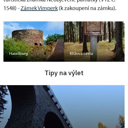
1548) -
Zámek Vimperk
(k zakoupení na zámku).
Haselburg
Křížová cesta
Tipy na výlet