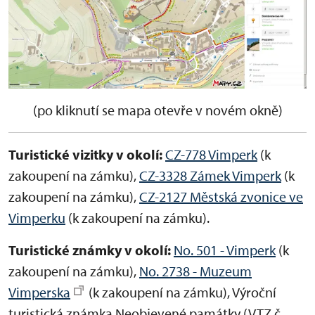
(po kliknutí se mapa otevře v novém okně)
Turistické vizitky v okolí:
CZ-778 Vimperk
(k
zakoupení na zámku),
CZ-3328 Zámek Vimperk
(k
zakoupení na zámku),
CZ-2127 Městská zvonice ve
Vimperku
(k zakoupení na zámku).
Turistické známky v okolí:
No. 501 - Vimperk
(k
zakoupení na zámku),
No. 2738 - Muzeum
Vimperska
(k zakoupení na zámku), Výroční
turistická známka Neobjevené památky (VTZ č.