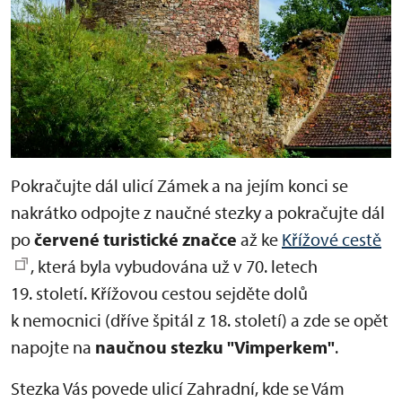
Pokračujte dál ulicí Zámek a na jejím konci se
nakrátko odpojte z naučné stezky a pokračujte dál
po
červené turistické značce
až ke
Křížové cestě
, která byla vybudována už v 70. letech
19. století. Křížovou cestou sejděte dolů
k nemocnici (dříve špitál z 18. století) a zde se opět
napojte na
naučnou stezku "Vimperkem"
.
Stezka Vás povede ulicí Zahradní, kde se Vám