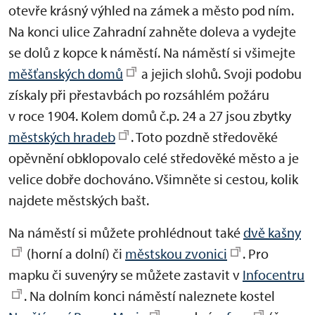
otevře krásný výhled na zámek a město pod ním.
Na konci ulice Zahradní zahněte doleva a vydejte
se dolů z kopce k náměstí. Na náměstí si všimejte
měšťanských domů
a jejich slohů. Svoji podobu
získaly při přestavbách po rozsáhlém požáru
v roce 1904. Kolem domů č.p. 24 a 27 jsou zbytky
městských hradeb
. Toto pozdně středověké
opěvnění obklopovalo celé středověké město a je
velice dobře dochováno. Všimněte si cestou, kolik
najdete městských bašt.
Na náměstí si můžete prohlédnout také
dvě kašny
(horní a dolní) či
městskou zvonici
. Pro
mapku či suvenýry se můžete zastavit v
Infocentru
. Na dolním konci náměstí naleznete kostel