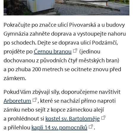
Pokračujte po značce ulicí Pivovarská a u budovy
Gymnázia zahněte doprava a vystoupejte nahoru
po schodech. Dejte se doprava ulicí Podzámčí,
projděte po
Černou branou
(jedinou
dochovanou z původních čtyř městských bran)
a po zhuba 200 metrech se ocitnete znovu před
zámkem.
Pokud Vám zbývají síly, doporučejeme navštívit
Arboretum
, které se nachází přímo naproti
zámku nebo sejít z kopce zámeckou alejí
a prohlédnout si
kostel sv. Bartoloměje
a přilehlou
kapli 14 sv. pomocníků
.