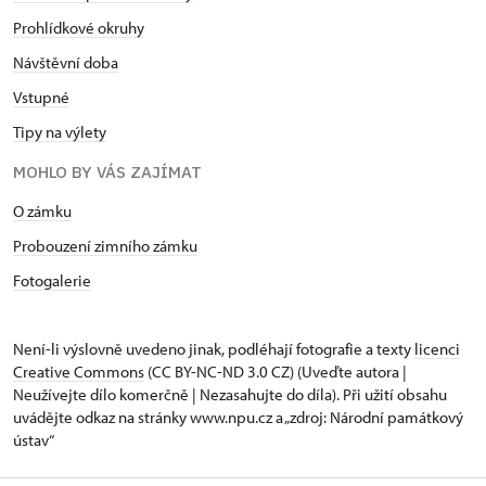
Prohlídkové okruhy
Návštěvní doba
Vstupné
Tipy na výlety
MOHLO BY VÁS ZAJÍMAT
O zámku
Probouzení zimního zámku
Fotogalerie
Není-li výslovně uvedeno jinak, podléhají fotografie a texty
licenci
Creative Commons
(CC BY-NC-ND 3.0 CZ) (Uveďte autora |
Neužívejte dílo komerčně | Nezasahujte do díla). Při užití obsahu
uvádějte odkaz na stránky www.npu.cz a „zdroj: Národní památkový
ústav“