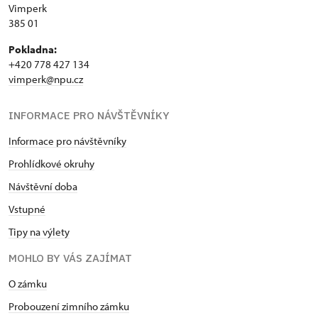
Vimperk
385 01
Pokladna:
+420 778 427 134
vimperk@npu.cz
INFORMACE PRO NÁVŠTĚVNÍKY
Informace pro návštěvníky
Prohlídkové okruhy
Návštěvní doba
Vstupné
Tipy na výlety
MOHLO BY VÁS ZAJÍMAT
O zámku
Probouzení zimního zámku