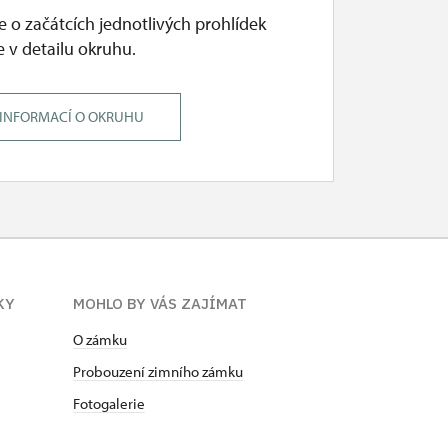
 o začátcích jednotlivých prohlídek
 v detailu okruhu.
 INFORMACÍ O OKRUHU
KY
MOHLO BY VÁS ZAJÍMAT
O zámku
Probouzení zimního zámku
Fotogalerie