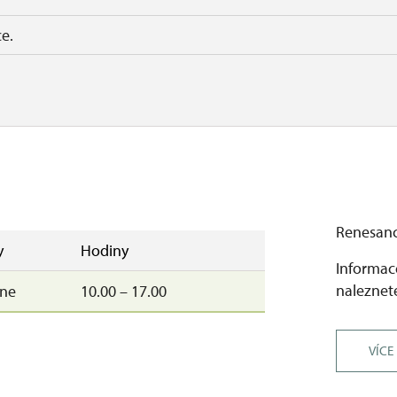
ce.
Renesan
y
Hodiny
Informace
naleznete
–ne
10.00 – 17.00
VÍCE