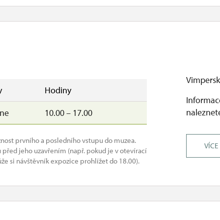
Vimpersk
y
Hodiny
Informace
naleznete
–ne
10.00 – 17.00
žnost prvního a posledního vstupu do muzea.
VÍCE
před jeho uzavřením (např. pokud je v otevírací
e si návštěvník expozice prohlížet do 18.00).