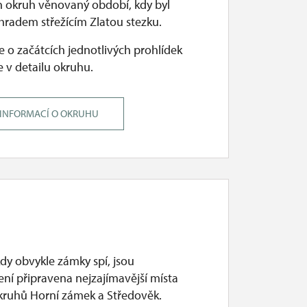
n okruh věnovaný období, kdy byl
hradem střežícím Zlatou stezku.
 o začátcích jednotlivých prohlídek
 v detailu okruhu.
 INFORMACÍ O OKRUHU
dy obvykle zámky spí, jsou
ení připravena nejzajímavější místa
okruhů Horní zámek a Středověk.