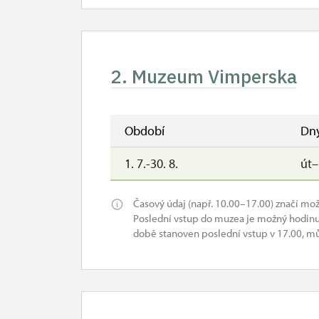
2. Muzeum Vimperska
Období
Dn
1. 7.-30. 8.
út
Časový údaj (např. 10.00–17.00) značí mo
Poslední vstup do muzea je možný hodinu 
době stanoven poslední vstup v 17.00, můž