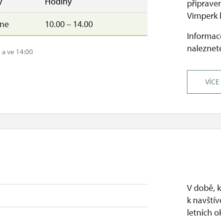
y
Hodiny
připrave
Vimperk 
–ne
10.00 – 14.00
Informace
naleznete
 a ve 14:00
VÍCE
V době, k
k navštív
letních 