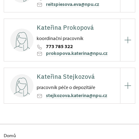
reitspiesova.eva@npu.cz
Zámek Vimperk
Kateřina Prokopová
Zámek 20/, Vimperk
koordinační pracovník
773 785 322
prokopova.katerina@npu.cz
Zámek Vimperk
Kateřina Stejkozová
Zámek 20/, Vimperk
pracovník péče o depozitáře
stejkozova.katerina@npu.cz
Zámek Vimperk
Zámek 20/, Vimperk
Domů