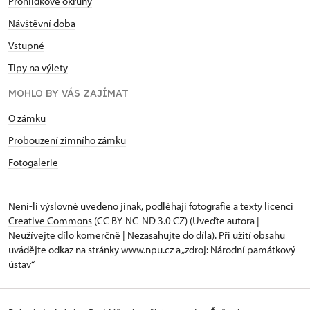
Prohlídkové okruhy
Návštěvní doba
Vstupné
Tipy na výlety
MOHLO BY VÁS ZAJÍMAT
O zámku
Probouzení zimního zámku
Fotogalerie
Není-li výslovně uvedeno jinak, podléhají fotografie a texty
licenci
Creative Commons
(CC BY-NC-ND 3.0 CZ) (Uveďte autora |
Neužívejte dílo komerčně | Nezasahujte do díla). Při užití obsahu
uvádějte odkaz na stránky www.npu.cz a „zdroj: Národní památkový
ústav“