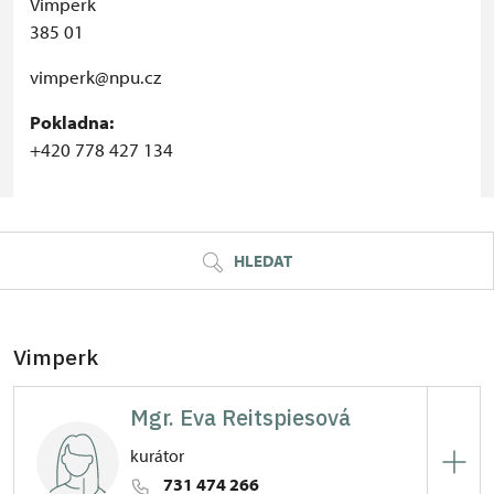
Vimperk
385 01
vimperk@npu.cz
Pokladna:
+420 778 427 134
© Seznam.cz a.s. a další
HLEDAT
Vimperk
Mgr. Eva Reitspiesová
kurátor
731 474 266