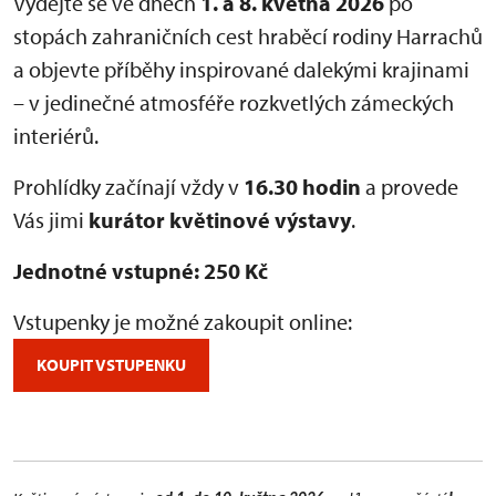
Vydejte se ve dnech
1. a 8. května 2026
po
stopách zahraničních cest hraběcí rodiny Harrachů
a objevte příběhy inspirované dalekými krajinami
– v jedinečné atmosféře rozkvetlých zámeckých
interiérů.
Prohlídky začínají vždy v
16.30 hodin
a provede
Vás jimi
kurátor květinové výstavy
.
Jednotné vstupné: 250 Kč
Vstupenky je možné zakoupit online:
KOUPIT VSTUPENKU