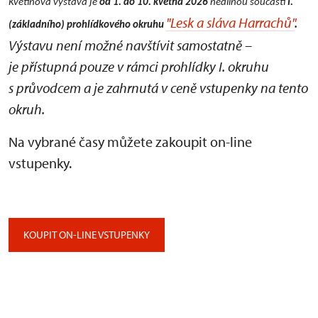
Květinová výstava je
od 1. do 10. května 2026
nedílnou součástí
I.
"Lesk a sláva Harrachů"
.
(základního) prohlídkového okruhu
Výstavu není možné navštívit samostatně –
je přístupná pouze v rámci prohlídky I. okruhu
s průvodcem a je zahrnutá v ceně vstupenky na tento
okruh.
Na vybrané časy můžete zakoupit on-line
vstupenky.
KOUPIT ON-LINE VSTUPENKY