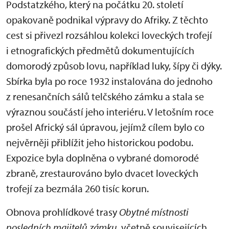
Podstatzkého, který na počátku 20. století
opakovaně podnikal výpravy do Afriky. Z těchto
cest si přivezl rozsáhlou kolekci loveckých trofejí
i etnografických předmětů dokumentujících
domorodý způsob lovu, například luky, šípy či dýky.
Sbírka byla po roce 1932 instalována do jednoho
z renesančních sálů telčského zámku a stala se
výraznou součástí jeho interiéru. V letošním roce
prošel Africký sál úpravou, jejímž cílem bylo co
nejvěrněji přiblížit jeho historickou podobu.
Expozice byla doplněna o vybrané domorodé
zbraně, zrestaurováno bylo dvacet loveckých
trofejí za bezmála 260 tisíc korun.
Obnova prohlídkové trasy
Obytné místnosti
posledních majitelů zámku
, včetně souvisejících