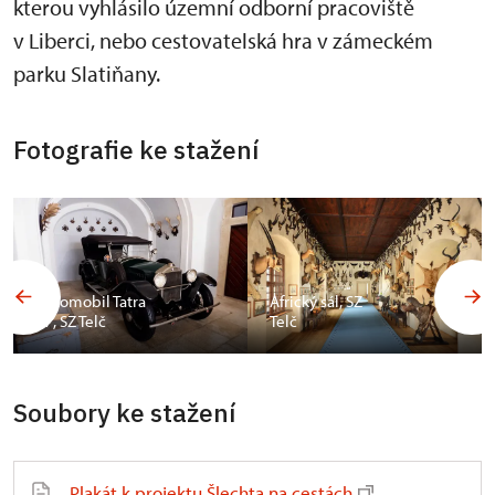
kterou vyhlásilo územní odborní pracoviště
v Liberci, nebo cestovatelská hra v zámeckém
parku Slatiňany.
Fotografie ke stažení
Automobil Tatra
Africký sál, SZ
17, SZ Telč
Telč
Soubory ke stažení
Plakát k projektu Šlechta na cestách