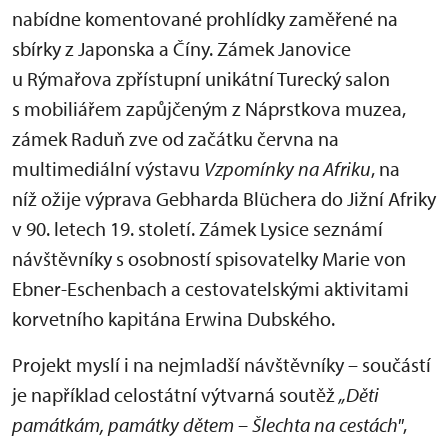
nabídne komentované prohlídky zaměřené na
sbírky z Japonska a Číny. Zámek Janovice
u Rýmařova zpřístupní unikátní Turecký salon
s mobiliářem zapůjčeným z Náprstkova muzea,
zámek Raduň zve od začátku června na
multimediální výstavu
Vzpomínky na Afrik
u
, na
níž ožije výprava Gebharda Blüchera do Jižní Afriky
v 90. letech 19. století. Zámek Lysice seznámí
návštěvníky s osobností spisovatelky Marie von
Ebner-Eschenbach a cestovatelskými aktivitami
korvetního kapitána Erwina Dubského.
Projekt myslí i na nejmladší návštěvníky – součástí
je například celostátní výtvarná soutěž
„Děti
památkám, památky dětem – Šlechta na cestách"
,