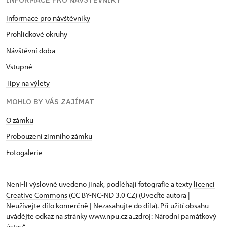
Informace pro návštěvníky
Prohlídkové okruhy
Návštěvní doba
Vstupné
Tipy na výlety
MOHLO BY VÁS ZAJÍMAT
O zámku
Probouzení zimního zámku
Fotogalerie
Není-li výslovně uvedeno jinak, podléhají fotografie a texty
licenci
Creative Commons
(CC BY-NC-ND 3.0 CZ) (Uveďte autora |
Neužívejte dílo komerčně | Nezasahujte do díla). Při užití obsahu
uvádějte odkaz na stránky www.npu.cz a „zdroj: Národní památkový
ústav“