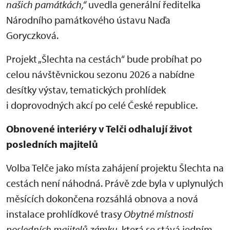
našich památkách,“
uvedla generální ředitelka
Národního památkového ústavu Naďa
Goryczková.
Projekt „Šlechta na cestách“ bude probíhat po
celou návštěvnickou sezonu 2026 a nabídne
desítky výstav, tematických prohlídek
i doprovodných akcí po celé České republice.
Obnovené interiéry v Telči odhalují život
posledních majitelů
Volba Telče jako místa zahájení projektu Šlechta na
cestách není náhodná. Právě zde byla v uplynulých
měsících dokončena rozsáhlá obnova a nová
instalace prohlídkové trasy
Obytné místnosti
posledních majitelů zámku
, která se stává jedním