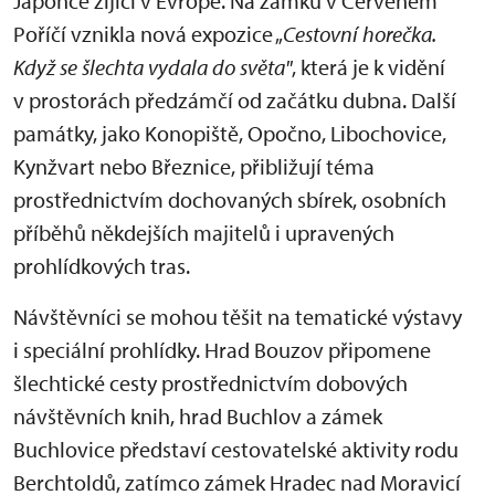
Japonce žijící v Evropě. Na zámku v Červeném
Poříčí vznikla nová expozice „
Cestovní horečka.
Když se šlechta vydala do světa"
, která je k vidění
v prostorách předzámčí od začátku dubna. Další
památky, jako Konopiště, Opočno, Libochovice,
Kynžvart nebo Březnice, přibližují téma
prostřednictvím dochovaných sbírek, osobních
příběhů někdejších majitelů i upravených
prohlídkových tras.
Návštěvníci se mohou těšit na tematické výstavy
i speciální prohlídky. Hrad Bouzov připomene
šlechtické cesty prostřednictvím dobových
návštěvních knih, hrad Buchlov a zámek
Buchlovice představí cestovatelské aktivity rodu
Berchtoldů, zatímco zámek Hradec nad Moravicí