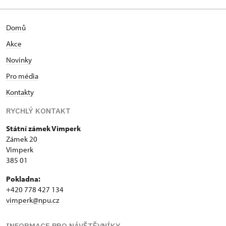
Domů
Akce
Novinky
Pro média
Kontakty
RYCHLÝ KONTAKT
Státní zámek Vimperk
Zámek 20
Vimperk
385 01
Pokladna:
+420 778 427 134
vimperk@npu.cz
INFORMACE PRO NÁVŠTĚVNÍKY