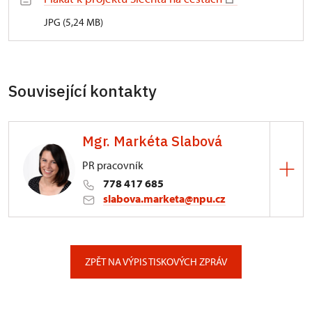
JPG (5,24 MB)
Související kontakty
Mgr. Markéta Slabová
PR pracovník
778 417 685
slabova.marketa@npu.cz
ÚPS v Českých Budějovicích
Pražská 773/93, České Budějovice
ZPĚT NA VÝPIS TISKOVÝCH ZPRÁV