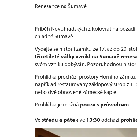
Renesance na Šumavě
Příběh Novohradských z Kolovrat na pozadí t
chladné Šumavě.
Vydejte se historií zámku ze 17. až do 20. stol
třicetileté války vznikl na Šumavě rene
svém vzniku dobýván. Pozoruhodnou histori
Prohlídka prochází prostory Horního zámku
například restaurovaný záklopový strop z 1. 
nebo dvě obnovené zámecké kaple.
Prohlídka je možná
pouze s průvodcem
.
Ve
středu a pátek
ve
13:30
odchází
prohl