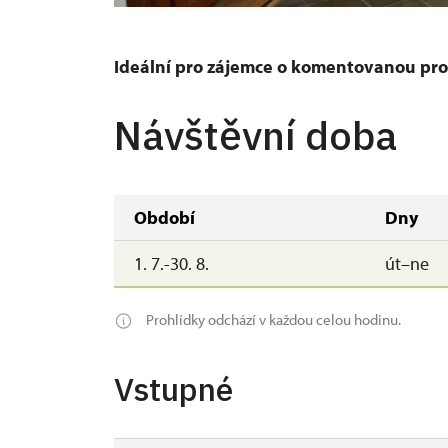
Chodba v jižním křídle s portréty vojevůdců tř
Ideální pro zájemce o komentovanou pro
Návštěvní doba
Období
Dny
1. 7.-30. 8.
út–ne
Prohlídky odchází v každou celou hodinu.
Vstupné