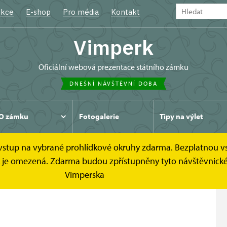
kce
E-shop
Pro média
Kontakt
Vimperk
oficiální webová prezentace státního zámku
DNEŠNÍ NÁVŠTĚVNÍ DOBA
O zámku
Fotogalerie
Tipy na výlet
e vstup na vybrané prohlídkové okruhy zdarma. Bezplatnou v
rohlídkové okruhy
Horní zámek
ídek je omezená. Zdarma budou zpřístupněny tyto návštěvni
Vimperska