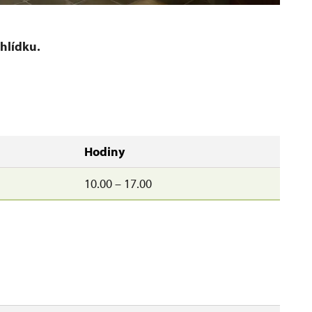
icetileté války.
St
hlídku.
Hodiny
10.00 – 17.00