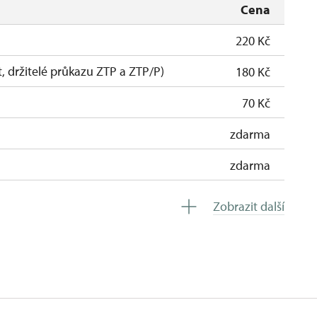
Cena
220 Kč
t, držitelé průkazu ZTP a ZTP/P)
180 Kč
70 Kč
zdarma
zdarma
zdarma
Zobrazit další
ro celou skupinu min. 15 osob)
zdarma
zdarma
zdarma