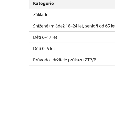
Kategorie
Základní
Snížené (mládež 18–24 let, senioři od 65 le
Děti 6–17 let
Děti 0–5 let
Průvodce držitele průkazu ZTP/P
Pedagogický dozor (1 osoba na 10 dětí)
Průvodce organizované skupiny (1 osoba p
Karta zaměstnance s QR kódem MK ČR*
Průkaz ICOMOS*