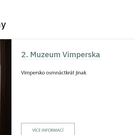
zdarma
zdarma
hy
íslušníci)
zdarma
zdarma
2. Muzeum Vimperska
ůkazu)
Vimpersko osmnáctkrát jinak
 pokladně či telefonicky.
VÍCE INFORMACÍ