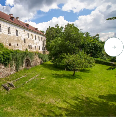
Berit, nepodléhá Creative Commons
Co