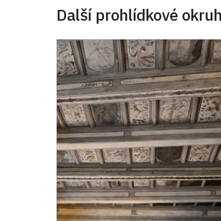
Další prohlídkové okru
* platí pouze pro jednu osobu (držitele pr
Podrobnější informace o slevách žádejte na