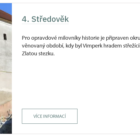
4. Středověk
Pro opravdové milovníky historie je připraven okr
věnovaný období, kdy byl Vimperk hradem střežíc
Zlatou stezku.
VÍCE INFORMACÍ