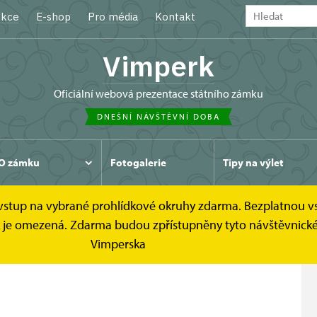
kce
E-shop
Pro média
Kontakt
Vimperk
oficiální webová prezentace státního zámku
DNEŠNÍ NÁVŠTĚVNÍ DOBA
O zámku
Fotogalerie
Tipy na výlet
e vstup na vybrané prohlídkové okruhy zdarma. Bezplatnou v
rohlídkové okruhy
Dolní zámek
ídek je omezená. Zdarma budou zpřístupněny tyto návštěvni
Vimperska