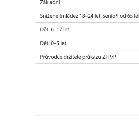
Základní
Snížené (mládež 18–24 let, senioři od 65 le
Děti 6–17 let
Děti 0–5 let
Průvodce držitele průkazu ZTP/P
Pedagogický dozor (1 osoba na 10 dětí)
Průvodce organizované skupiny (1 osoba p
Celoroční volné vstupenky vydané NPÚ
Jednorázové vstupenky vydané NPÚ
Průkaz zaměstnance NPÚ (+ až 3 rodinní př
Průkaz Náš člověk*