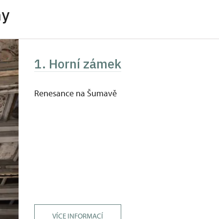
hy
ůkazu)
 pokladně či telefonicky.
1. Horní zámek
Renesance na Šumavě
VÍCE INFORMACÍ