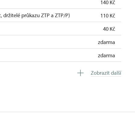
140 Kč
t, držitelé průkazu ZTP a ZTP/P)
110 Kč
40 Kč
zdarma
zdarma
zdarma
Zobrazit další
ro celou skupinu min. 15 osob)
zdarma
zdarma
zdarma
íslušníci)
zdarma
zdarma