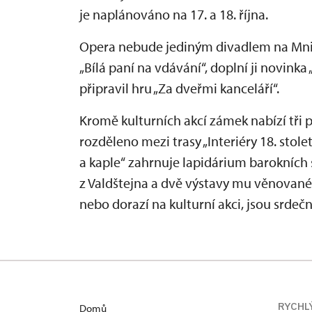
je naplánováno na 17. a 18. října.
Opera nebude jediným divadlem na Mnic
„Bílá paní na vdávání“, doplní ji novinka
připravil hru „Za dveřmi kanceláří“.
Kromě kulturních akcí zámek nabízí tři 
rozděleno mezi trasy „Interiéry 18. století
a kaple“ zahrnuje lapidárium barokních 
z Valdštejna a dvě výstavy mu věnované. 
nebo dorazí na kulturní akci, jsou srdečn
RYCHL
Domů