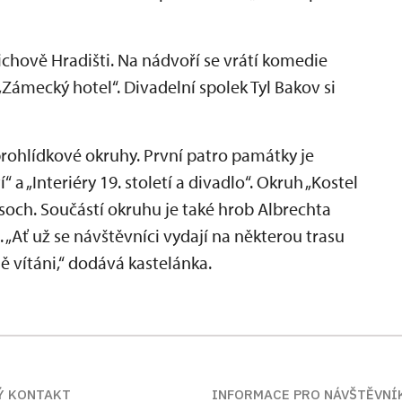
hově Hradišti. Na nádvoří se vrátí komedie
 „Zámecký hotel“. Divadelní spolek Tyl Bakov si
prohlídkové okruhy. První patro památky je
“ a „Interiéry 19. století a divadlo“. Okruh „Kostel
soch. Součástí okruhu je také hrob Albrechta
„Ať už se návštěvníci vydají na některou trasu
ě vítáni,“ dodává kastelánka.
Ý KONTAKT
INFORMACE PRO NÁVŠTĚVNÍ