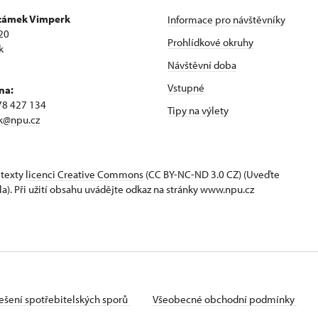
 zámek Vimperk
Informace pro návštěvníky
20
Prohlídkové okruhy
k
Návštěvní doba
Vstupné
na:
78 427 134
Tipy na výlety
k@npu.cz
 texty
licenci Creative Commons
(CC BY-NC-ND 3.0 CZ) (Uveďte
la). Při užití obsahu uvádějte odkaz na stránky www.npu.cz
ešení spotřebitelských sporů
Všeobecné obchodní podmínky