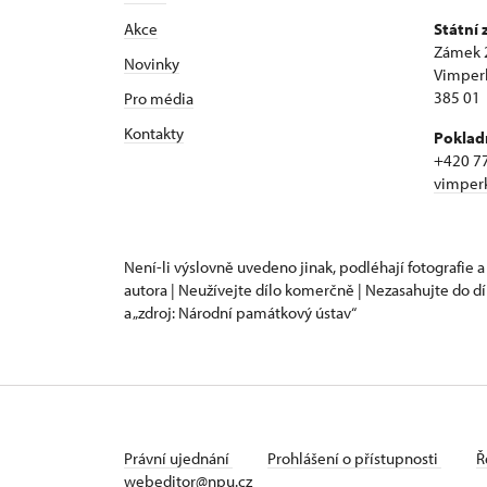
Akce
Státní
Zámek 
Novinky
Vimper
385 01
Pro média
Kontakty
Poklad
+420 7
vimper
Není-li výslovně uvedeno jinak, podléhají fotografie a
autora | Neužívejte dílo komerčně | Nezasahujte do dí
a „zdroj: Národní památkový ústav“
Právní ujednání
Prohlášení o přístupnosti
Ř
webeditor@npu.cz