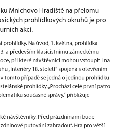
mku Mnichovo Hradiště na přelomu
asických prohlídkových okruhů je pro
urních akcí.
ní prohlídky. Na úvod, 1. května, prohlídka
3, a především klasicistnímu zámeckému
roce, při které návštěvníci mohou vstoupit i na
ruhu „Interiéry 18. století“ spojená s otevřením
I v tomto případě se jedná o jedinou prohlídku
astelánské prohlídky. „Prochází celé první patro
roblematiku současné správy,“ přibližuje
ské návštěvníky. Před prázdninami bude
zdninové putování zahradou“. Hra pro větší