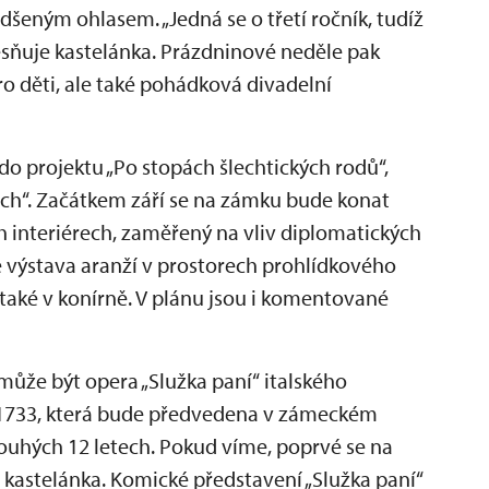
adšeným ohlasem. „Jedná se o třetí ročník, tudíž
esňuje kastelánka. Prázdninové neděle pak
o děti, ale také pohádková divadelní
do projektu „Po stopách šlechtických rodů“,
ách“. Začátkem září se na zámku bude konat
h interiérech, zaměřený na vliv diplomatických
 výstava aranží v prostorech prohlídkového
 a také v konírně. V plánu jsou i komentované
ůže být opera „Služka paní“ italského
u 1733, která bude předvedena v zámeckém
dlouhých 12 letech. Pokud víme, poprvé se na
í kastelánka. Komické představení „Služka paní“