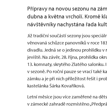
Přípravy na novou sezonu na zá
dubna a května vrcholí. Kromě kl
návštěvníky nachystána řada kult
Již tradiční součástí sezony jsou speciál
věnovaná schůzce panovníků v roce 183
divadlu. Jedná se o jedinou prohlídku v 
jeviště. Na závěr, 28. října, prohlídka ok
13. komnaty, skrytého Zlatého salonku. 
v sezoně. Po roční pauze se vrací také k
zámku a je při nich příležitost řešit i p
kastelánka Šárka Kovaříková.
Letní měsíce jsou více zaměřené na dět
v zámecké zahradě rozmístěno „Předprá