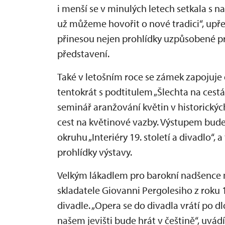
i menší se v minulých letech setkala s n
už můžeme hovořit o nové tradici“, upř
přinesou nejen prohlídky uzpůsobené pr
představení.
Také v letošním roce se zámek zapojuje 
tentokrát s podtitulem „Šlechta na cest
seminář aranžování květin v historickýc
cest na květinové vazby. Výstupem bude
okruhu „Interiéry 19. století a divadlo“,
prohlídky výstavy.
Velkým lákadlem pro barokní nadšence m
skladatele Giovanni Pergolesiho z rok
divadle. „Opera se do divadla vrátí po 
našem jevišti bude hrát v češtině“, uvád