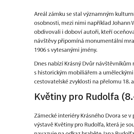
Areál zámku se stal významným kulturní
osobnosti, mezi nimi například Johann Wo
obdivovali i doboví autoři, kteří oceňo
návštěvy připomíná monumentální mra
1906 s vytesanými jmény.
Dnes nabízí Krásný Dvůr návštěvníkům nej
s historickým mobiliářem a uměleckými sbí
cestovatelské zvyklosti na přelomu 18. a 
Květiny pro Rudolfa (8
Zámecké interiéry Krásného Dvora se v 
výstavě Květiny pro Rudolfa, která je so
navazuje na odkaz hraběte Jana Rudolfa