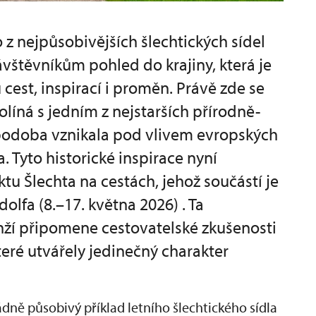
 z nejpůsobivějších šlechtických sídel
vštěvníkům pohled do krajiny, která je
est, inspirací i proměn. Právě zde se
olíná s jedním z nejstarších přírodně-
 podoba vznikala pod vlivem evropských
. Tyto historické inspirace nyní
ktu Šlechta na cestách, jehož součástí je
olfa (8.–17. května 2026) . Ta
nží připomene cestovatelské zkušenosti
které utvářely jedinečný charakter
ě působivý příklad letního šlechtického sídla