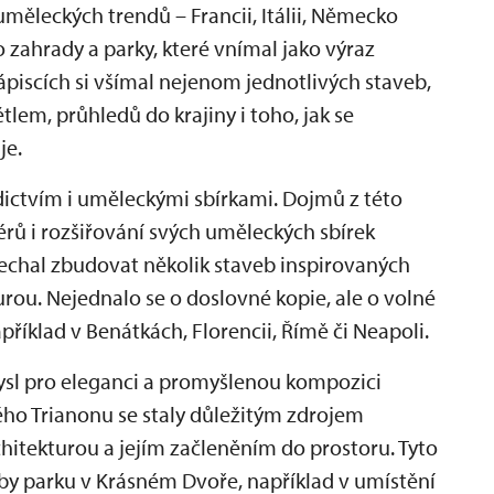
 uměleckých trendů – Francii, Itálii, Německo
o zahrady a parky, které vnímal jako výraz
ápiscích si všímal nejenom jednotlivých staveb,
tlem, průhledů do krajiny i toho, jak se
je.
ědictvím i uměleckými sbírkami. Dojmů z této
iérů i rozšiřování svých uměleckých sbírek
chal zbudovat několik staveb inspirovaných
urou. Nejednalo se o doslovné kopie, ale o volné
příklad v Benátkách, Florencii, Římě či Neapoli.
ysl pro eleganci a promyšlenou kompozici
alého Trianonu se staly důležitým zdrojem
chitekturou a jejím začleněním do prostoru. Tyto
by parku v Krásném Dvoře, například v umístění