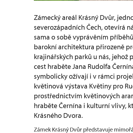
Zámecký areál Krásný Dvůr, jedno
severozápadních Čech, otevírá ná
sama o sobě vyprávěním příběhů c
barokní architektura přirozeně pr
krajinářských parků u nás, jehož
cest hraběte Jana Rudolfa Černína
symbolicky ožívají i v rámci proje
květinová výstava Květiny pro Rud
prostřednictvím květinových ara
hraběte Černína i kulturní vlivy, 
Krásného Dvora.
Zámek Krásný Dvůr představuje mimořádn