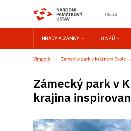
HRADY A ZÁMKY
O NPÚ
Vimperk
Zámecký park v Krásném Dvoře –..
Zámecký park v K
krajina inspirova