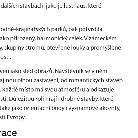
alších stavbách, jako je lusthaus, které
rodně-krajinářských parků, pak potvrdila
 jako přirozený, harmonický celek. V zámeckém
, skupiny stromů, otevřené louky a promyšlené
osti.
ven jako sled obrazů. Návštěvník se v něm
ajinou plnou zastavení, od romantických staveb
lí. Každé místo má svou atmosféru a odkazuje
ti. Důležitou roli hrají i drobné stavby, které
 také jako orientační body i významové akcenty,
stí Evropy.
race