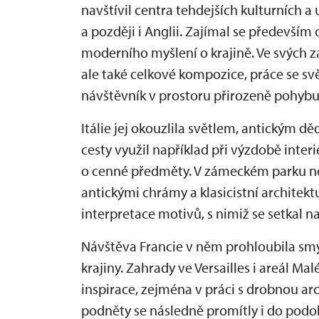
navštívil centra tehdejších kulturních a
a později i Anglii. Zajímal se především 
moderního myšlení o krajině. Ve svých z
ale také celkové kompozice, práce se svě
návštěvník v prostoru přirozeně pohybu
Itálie jej okouzlila světlem, antickým d
cesty využil například při výzdobě inter
o cenné předměty. V zámeckém parku ne
antickými chrámy a klasicistní architekt
interpretace motivů, s nimiž se setkal na
Návštěva Francie v něm prohloubila sm
krajiny. Zahrady ve Versailles i areál M
inspirace, zejména v práci s drobnou ar
podněty se následně promítly i do podo