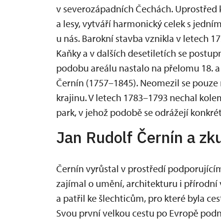
v severozápadních Čechách. Uprostřed kr
a lesy, vytváří harmonický celek s jední
u nás. Barokní stavba vznikla v letech 
Kaňky a v dalších desetiletích se post
podobu areálu nastalo na přelomu 18. a 1
Černín (1757–1845). Neomezil se pouze 
krajinu. V letech 1783–1793 nechal kol
park, v jehož podobě se odrážejí konkré
Jan Rudolf Černín a zk
Černín vyrůstal v prostředí podporujícím
zajímal o umění, architekturu i přírodní
a patřil ke šlechticům, pro které byla c
Svou první velkou cestu po Evropě podn