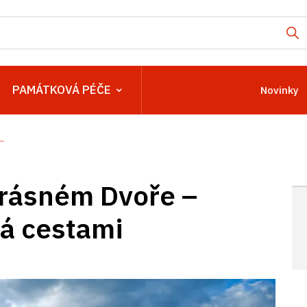
PAMÁTKOVÁ PÉČE
Novinky
.
rásném Dvoře –
ná cestami