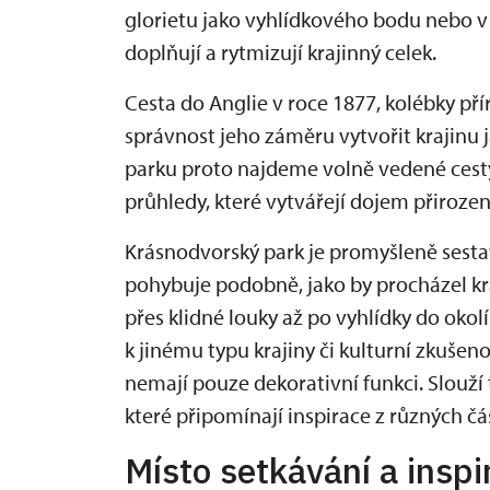
glorietu jako vyhlídkového bodu nebo v d
doplňují a rytmizují krajinný celek.
Cesta do Anglie v roce 1877, kolébky pří
správnost jeho záměru vytvořit krajinu
parku proto najdeme volně vedené cesty
průhledy, které vytvářejí dojem přirozen
Krásnodvorský park je promyšleně sesta
pohybuje podobně, jako by procházel kr
přes klidné louky až po vyhlídky do oko
k jinému typu krajiny či kulturní zkušenos
nemají pouze dekorativní funkci. Slouží
které připomínají inspirace z různých čá
Místo setkávání a inspi