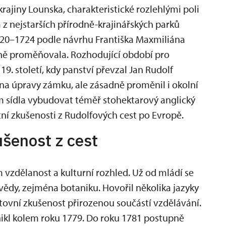
ajiny Lounska, charakteristické rozlehlými poli
m z nejstarších přírodně-krajinářských parků
1720–1724 podle návrhu Františka Maxmiliána
upně proměňovala. Rozhodující období pro
9. století, kdy panství převzal Jan Rudolf
na úpravy zámku, ale zásadně proměnil i okolní
em sídla vybudovat téměř stohektarový anglický
tní zkušenosti z Rudolfových cest po Evropě.
ušenost z cest
 vzdělanost a kulturní rozhled. Už od mládí se
 vědy, zejména botaniku. Hovořil několika jazyky
estovní zkušenost přirozenou součástí vzdělávání.
ikl kolem roku 1779. Do roku 1781 postupně