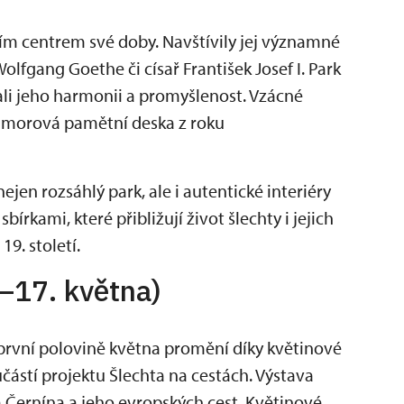
m centrem své doby. Navštívily jej významné
lfgang Goethe či císař František Josef I. Park
vali jeho harmonii a promyšlenost. Vzácné
morová pamětní deska z roku
en rozsáhlý park, ale i autentické interiéry
rkami, které přibližují život šlechty i jejich
19. století.
.–17. května)
první polovině května promění díky květinové
učástí projektu Šlechta na cestách. Výstava
 Černína a jeho evropských cest. Květinové