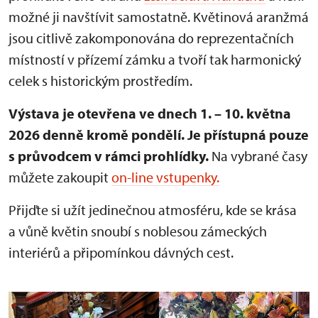
možné ji navštívit samostatně. Květinová aranžmá
jsou citlivě zakomponována do reprezentačních
místností v přízemí zámku a tvoří tak harmonický
celek s historickým prostředím.
Výstava je otevřena ve dnech 1. – 10. května
2026 denně kromě pondělí.
Je přístupná pouze
s průvodcem v rámci prohlídky.
Na vybrané časy
můžete zakoupit
on-line vstupenky.
Přijďte si užít jedinečnou atmosféru, kde se krása
a vůně květin snoubí s noblesou zámeckých
interiérů a připomínkou dávných cest.