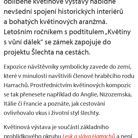
oblíbené květinové výstavy nabídne
nevšední spojení historických interiérů
a bohatých květinových aranžmá.
Letošním ročníkem s podtitulem „Květiny
s vůní dálek“ se zámek zapojuje do
projektu Šlechta na cestách.
Expozice návštěvníky symbolicky zavede do zemí,
které v minulosti navštívili členové hraběcího rodu
Harrachů. Prostřednictvím květinových kompozic
se tak přenesete například do Anglie, Nizozemska,
Itálie či Francie a poznáte, jak cestování
ovlivňovalo vkus i životní styl šlechty.
Květinová výstava je součástí základního
prohlídkového okruhu
Lesk a sláva Harrachů
a není