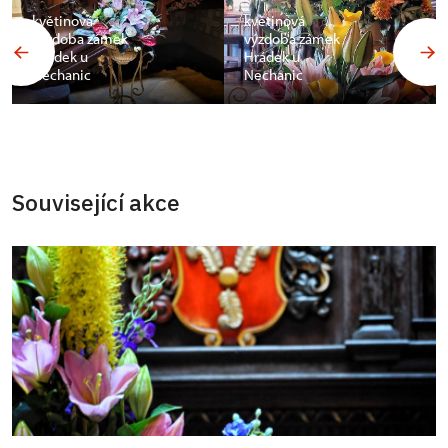
květinová
květinová
výzdoba zámek
výzdoba zámek
Hrádek u
Hrádek u
Nechanic
Nechanic
Související akce