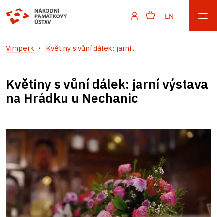
EN
Vimperk
Květiny s vůní dálek: jarní...
Květiny s vůní dálek: jarní výstava
na Hrádku u Nechanic