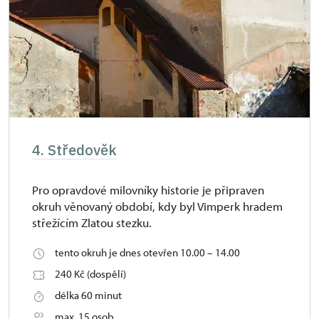
4. Středověk
Pro opravdové milovníky historie je připraven
okruh věnovaný období, kdy byl Vimperk hradem
střežícím Zlatou stezku.
tento okruh je dnes otevřen 10.00 – 14.00
240 Kč (dospělí)
délka 60 minut
max. 15 osob