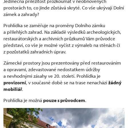
Jedinečná příležitost prozkoumat v neobnovených
prostorách to, co jinde zůstává skryté. Co vše ukrývají Dolní
zámek a zahrady?
Prohlídka se zaměřuje na proměny Dolního zámku
a přilehlých zahrad. Na základě výsledků archeologických,
restaurátorských a archivních průzkumů Vám průvodce
představí, co vše je možné vyčíst z výmaleb na stěnách či
z pozůstatků zahradních úprav.
Zámecké prostory jsou prezentovány před restaurováním
a opravami, zdevastované nedostatkem údržby
a nevhodnými zásahy ve 20. století. Prohlídka je
provizorní
, v současné době se na trase nenachází
žádný
mobiliář
.
Prohlídka je možná
pouze s průvodcem
.