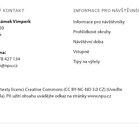
Ý KONTAKT
INFORMACE PRO NÁVŠTĚVNÍ
 zámek Vimperk
Informace pro návštěvníky
20
Prohlídkové okruhy
k
Návštěvní doba
Vstupné
na:
78 427 134
Tipy na výlety
k@npu.cz
 texty
licenci Creative Commons
(CC BY-NC-ND 3.0 CZ) (Uveďte
la). Při užití obsahu uvádějte odkaz na stránky www.npu.cz