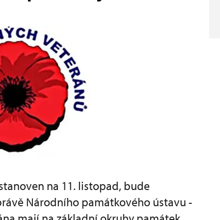
 stanoven na 11. listopad, bude
právě Národního památkového ústavu -
rána mají na základní okruhy památek