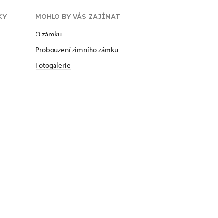
KY
MOHLO BY VÁS ZAJÍMAT
O zámku
Probouzení zimního zámku
Fotogalerie