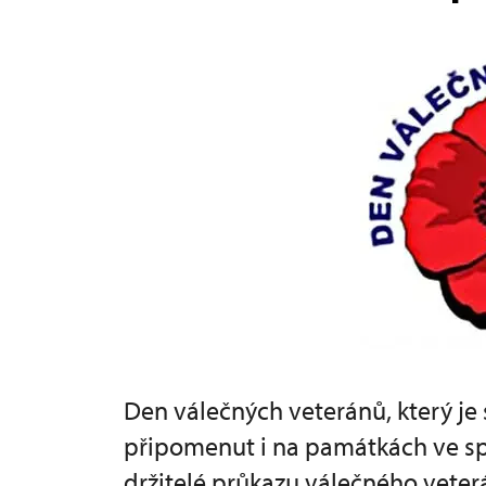
Den válečných veteránů, který je
připomenut i na památkách ve s
držitelé průkazu válečného vete