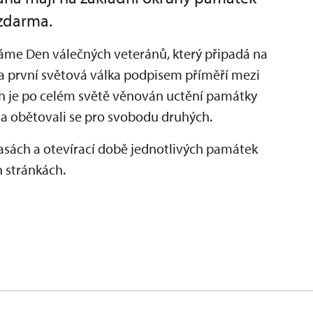
 zdarma.
me Den válečných veteránů, který připadá na
ila první světová válka podpisem příměří mezi
je po celém světě věnován uctění památky
ch a obětovali se pro svobodu druhých.
sách a otevírací době jednotlivých památek
h stránkách.