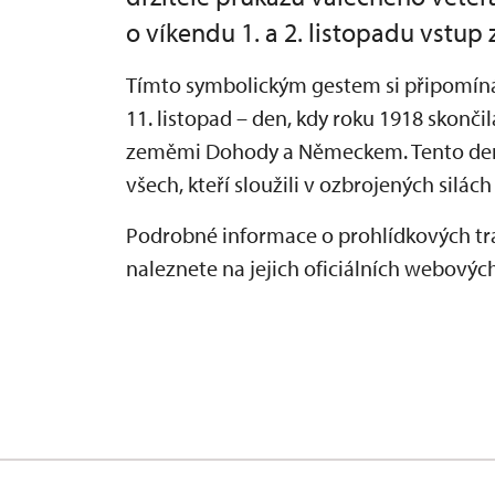
o víkendu 1. a 2. listopadu vstup
Tímto symbolickým gestem si připomíná
11. listopad – den, kdy roku 1918 skonč
zeměmi Dohody a Německem. Tento den 
všech, kteří sloužili v ozbrojených silá
Podrobné informace o prohlídkových tra
naleznete na jejich oficiálních webovýc