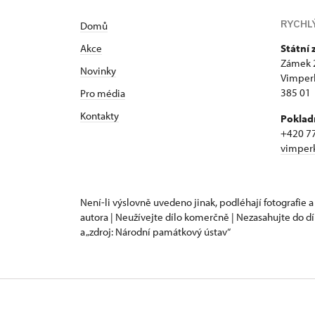
RYCHL
Domů
Akce
Státní
Zámek 
Novinky
Vimper
385 01
Pro média
Kontakty
Poklad
+420 7
vimper
Není-li výslovně uvedeno jinak, podléhají fotografie a
autora | Neužívejte dílo komerčně | Nezasahujte do dí
a „zdroj: Národní památkový ústav“